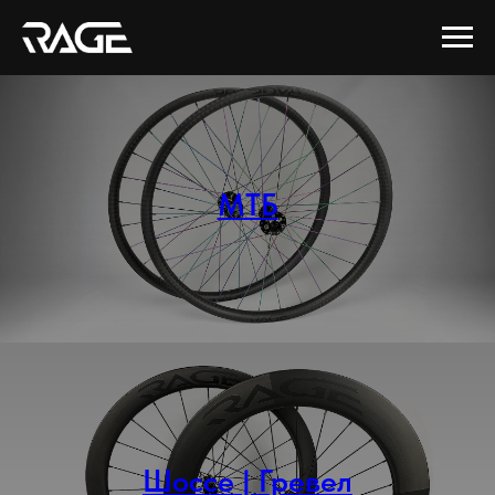
МТБ
Шоссе | Гревел